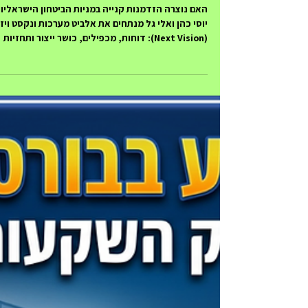
עושים שוק
1 במאי
זמן קריאה 3 דקות
אלביט מערכות או נקסט ויז'ן?
מניות ענקיות הביטחון על המוקד
האם נוצרה הזדמנות קנייה במניות הביטחון הישראליו
יוסי כהן ואלי גל מנתחים את אלביט מערכות ונקסט ויז'
(Next Vision): דוחות, מכפילים, כושר ייצור ותחזיות
ל-2026.