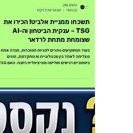
עושים שוק
11 במאי
זמן קריאה 3 דקות
תשכחו ממניית אלביט! הכירו את
TSG – ענקית הביטחון וה-AI
שצומחת מתחת לרדאר
בעוד המשקיעים נוהרים למניות המוכרות, חברה אחת
מצליחה לאחד בין טכנולוגיית AI מתקדמת, חוזים
ביטחוניים רגישים ושליטה מוניציפלית רחבה.
היא הזדמנות ההשקעה שחיכיתם לה? חברת TSG
(טי.אס.ג'י), המוחזקת על ידי פורמולה ותעשייה אווירי
היא שחקנית מפתח בתחום ה"יתוך מידע" והשליטה
והבקרה (שו"ב). עם צמיחה של 40% בסגמנט הביטחונ
העיקרי ופוטנציאל התרחבות לשוק האמריקאי והצ'כי,
החברה מציעה שילוב נדיר של יציבות (חוזים מול מערכ
הביטחון) וחדשנות טכנולוגית. למרות תמחור יחסית יק
(מכפיל EV/E