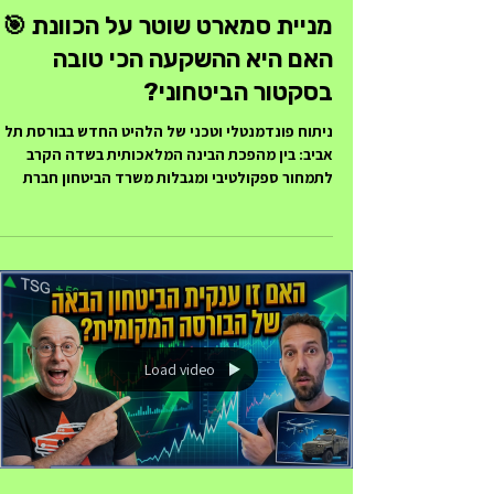
מניית סמארט שוטר על הכוונת 🎯
האם היא ההשקעה הכי טובה
בסקטור הביטחוני?
ניתוח פונדמנטלי וטכני של הלהיט החדש בבורסת תל
אביב: בין מהפכת הבינה המלאכותית בשדה הקרב
לתמחור ספקולטיבי ומגבלות משרד הביטחון חברת
סמארט שוטר (Smart Shooter), שהונפקה בתחילת
שנת 2026, מספקת פתרון טכנולוגי ייחודי (כוונות
אלקטרו-אופטיות מבוססות AI) לאיום הרחפנים הגובר
בשכבה הטקטית הנמוכה. החברה מציגה צמיחה מרשי
בהכנסות (זינוק של כ-50% בדו"ח האחרון) ופרוסה
גלובלית, אך נסחרת בתמחור יקר יחסית, סובלת מחוס
היסטוריה ציבורית ומתמודדת עם מגבלות רגולטוריות
מצד משרד הביטחון. השורה התח
Load video