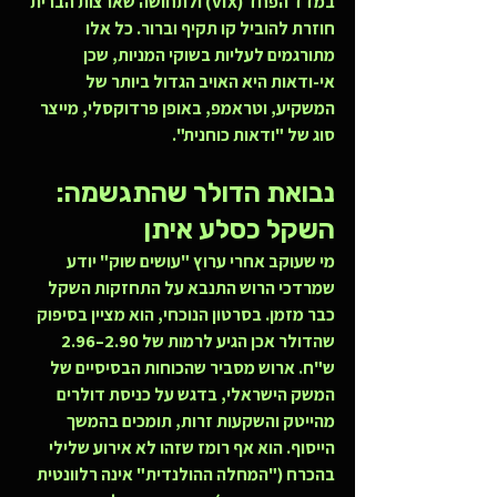
במדד הפחד (VIX) ולתחושה שארצות הברית 
חוזרת להוביל קו תקיף וברור. כל אלו 
מתורגמים לעליות בשוקי המניות, שכן 
אי-ודאות היא האויב הגדול ביותר של 
המשקיע, וטראמפ, באופן פרדוקסלי, מייצר 
סוג של "ודאות כוחנית".
נבואת הדולר שהתגשמה: 
השקל כסלע איתן
מי שעוקב אחרי ערוץ "עושים שוק" יודע 
שמרדכי הרוש התנבא על התחזקות השקל 
כבר מזמן. בסרטון הנוכחי, הוא מציין בסיפוק 
שהדולר אכן הגיע לרמות של 2.90–2.96 
ש"ח. ארוש מסביר שהכוחות הבסיסיים של 
המשק הישראלי, בדגש על כניסת דולרים 
מהייטק והשקעות זרות, תומכים בהמשך 
הייסוף. הוא אף רומז שזהו לא אירוע שלילי 
בהכרח ("המחלה ההולנדית" אינה רלוונטית 