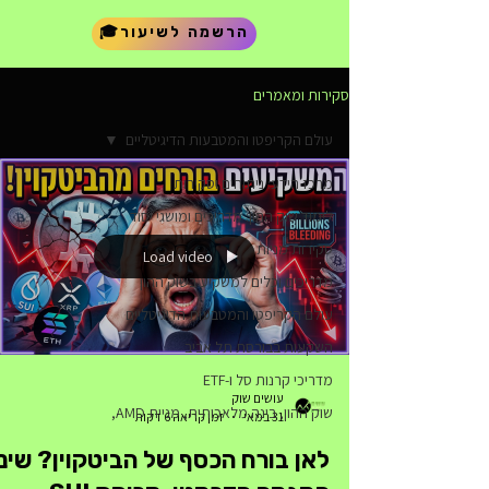
🎓הרשמה לשיעור
סקירות ומאמרים
עולם הקריפטו והמטבעות הדיגיטליים
מרכז הידע: ניתוחים וסקירות
לימוד שוק ההון: מדריכים ומושגי יסוד
סקירות מניות
Load video
מדריכים וכלים למשקיע בשוק ההון
עולם הקריפטו והמטבעות הדיגיטליים
השקעות בבורסת תל אביב
מדריכי קרנות סל ו-ETF
עושים שוק
שוק ההון, בינה מלאכותית, מניית AMD,
31 במאי
זמן קריאה 6 דקות
לאן בורח הכסף של הביטקוין? שינו