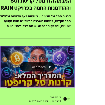
המגמה הדרמטי, קריסת SUI
וההזדמנות החמה בפרויקט RAIN
קרנות הסל של הביטקוין רושמות רצף פדיונות שליליים
חסר תקדים, רשתות השכבה הראשונה חוות זעזועי
אמינות, והכסף החכם מנווט את דרכו לפרויקטים
חדשניים בשווקי החיזוי. שוק הקריפטו חווה ניתוק
(Decoupling) עמוק ומבני. בזמן שהביטקוין והמטבעות
הגדולים (איטריום, סולנה, ריפל) נכנסו לתרדמת
ודשדוש ממושך, מלווה בבריחת כספים מסיבית מקרנו
הסל (ETFs) לטובת סקטור ה-AI בוול סטריט, האקשן
האמיתי עובר למטבעות האלט הקטנים. פרויקט RAIN,
הפועל בתחום הרותח של שווקי חיזוי (Prediction
Markets), מזנק בכ-90%
Load video
עושים שוק
13 במאי
זמן קריאה 3 דקות