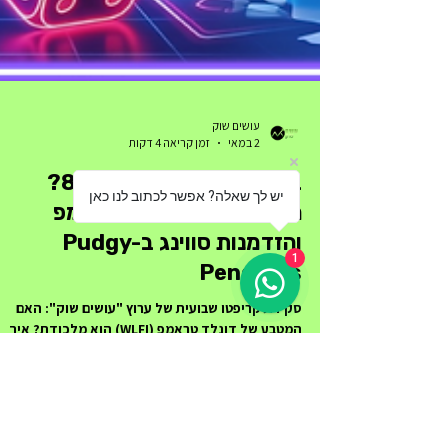
יש לך שאלה? אפשר לכתוב לנו כאן
עושים שוק
1
2 במאי
זמן קריאה 4 דקות
ביטקוין בדרך ל-89,000$?
הסערה סביב מטבע טראמפ
והזדמנות סווינג ב-Pudgy
Penguins
סקירת קריפטו שבועית של ערוץ "עושים שוק": האם