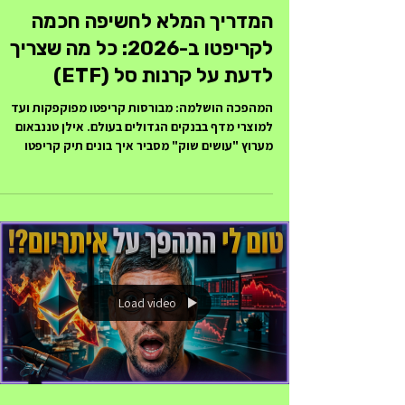
המדריך המלא לחשיפה חכמה
לקריפטו ב-2026: כל מה שצריך
לדעת על קרנות סל (ETF)
המהפכה הושלמה: מבורסות קריפטו מפוקפקות ועד
למוצרי מדף בבנקים הגדולים בעולם. אילן טננבאום
מערוץ "עושים שוק" מסביר איך בונים תיק קריפטו
מודרני. נכון למאי 2026, עולם הקריפטו נגיש מתמיד
דרך שוק ההון המסורתי. קרנות הסל של ענקיות כמו
BlackRock ו-Fidelity מציעות דרך בטוחה, זולה
ופשוטה להיחשף לביטקוין,
צורך בניהול ארנקים דיגיטליים מורכבים, תוך ניצול
יתרונות כמו סטייקינג ישירות בתוך הקרן. תוכן עניינים
האבולוציה של רכישת קריפטו: מ-016
החזקה ישי
Load video