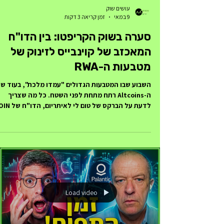
עושים שוק
9 במאי
זמן קריאה 3 דקות
סערה בשוק הקריפטו: בין הדו"ח
המאכזב של קוינבייס לזינוק של
מטבעות ה-RWA
השבוע שבו המטבעות הגדולים "עמדו מלכת", בעוד שו
ה-Altcoins רתח מתחת לפני השטח. כל מה שצריך
לדעת על הברקס של טום לי לאיתריו
וההזדמנויות החדשות על הגרף. שוק הקריפטו מציג
השבוע דואליות מרתקת: בזמן שהביטקוין והאיתריום
מדשדשים בטווח צר, מטבעות ה-Altcoins (ובמיוחד
סקטור ה-RWA וה-AI) רושמים עליות דו-ספרתיות. הד
הכספי של בורסת Coinbase (COIN) חושף ירידה בנ
המסחר ברבעון הראשון, אך המגמה בשטח מצביעה על
חזרת תיאבון הסיכון (Risk-On). המטבע המעניין של
השבוע הוא ONDO,
Load video