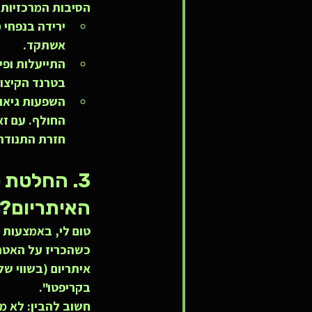
הסיבות המרכזיות 
ירידה בנפחי 
אשתקד.
התייעלות ופיט
בטרנד הקיצוצ
השפעות גיאו-
החולף. עם ז
חזרת התנודתי
3. החלטת 
האיתריום?
בקריפטו".
חשוב להבין: לא מ