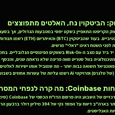
ק הקריפטו התאפיין בשקט יחסי במטבעות הגדולים, אך בסערה
במטבעות האלטרנטיביים. בעוד שהביטקוין (BTC) 
המגמה הזו הולכת יד ביד עם מצב ה-Risk-On בשווקים הפיננסיים הג
הטכנולוגיה בוול סטריט חווה פריצה שלא נראתה שנים, והכסף
וטנציאל תשואה גבוה יותר – מה שמוביל אותו ישירות לאלטים 
הברוקר הגדול ביותר בארה"ב דיווח על הפסד נקי של 394 מיל
ת האנליסטים.