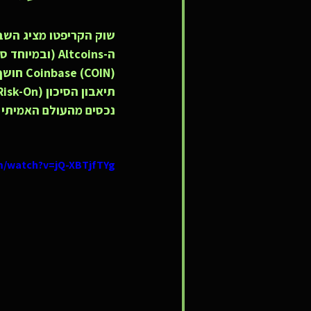
שוק הקריפטו מציג השבו
 (COIN
נכסים מהעולם האמיתי ל
m/watch?v=jQ-XBTjfTYg