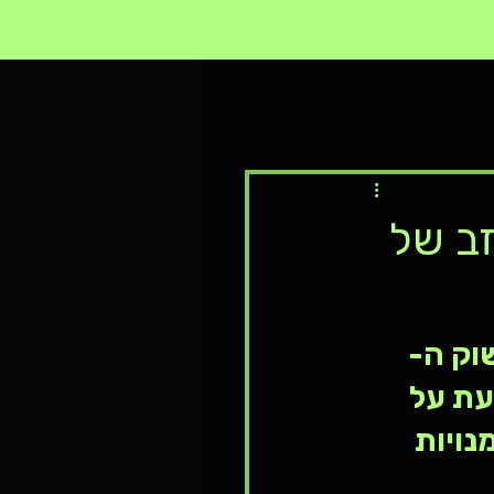
שוק ההון
ה מלאכותית, מניית AMD,
זב של
וק ה-
דעת על 
דו"ח של COIN וההזדמנויות 