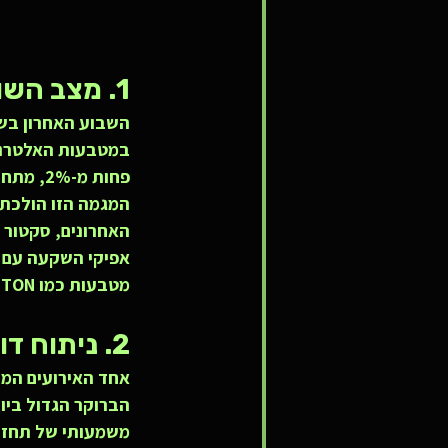
1. מצב השוק: הביטקוין נח, האלטים מתפוצצים
השבוע האחרון בשו
פחות מ-2%, מתחת לפני השטח ראינו "ראלי" מרשים.
האחרונים, סקטור 
אפיקי השקעה עם פ
מטבעות כמו TON (של טלגרם) ופרויקטי AI רשמו עליות של עשרות אחוזים בשבוע בודד.
2. ניתוח דוחות Coinbase: מה קרה לנפחי המסחר?
משמעותי של תחזיו