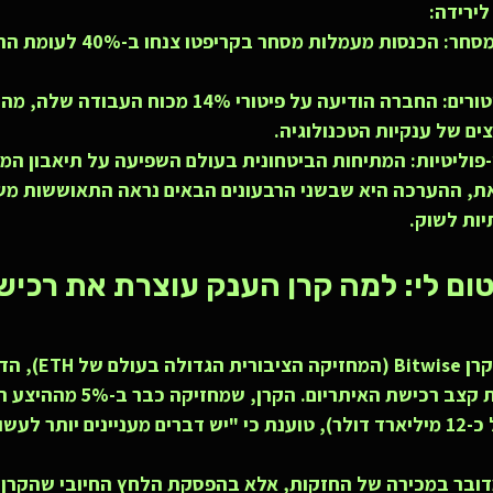
לירידה:
מסחר:
 הכנסות מעמלות מסחר בקר
ורים:
 החברה הודיעה על פיטורי 14% מכוח העבו
ים של ענקיות הטכנולוגיה.
פוליטיות:
 המתיחות הביטחונית בעולם השפיעה על תיאבון המש
את, ההערכה היא שבשני הרבעונים הבאים נראה התאוששות מש
ות לשוק.
טום לי: למה קרן הענק עוצרת את רכיש
טום לי, באמצעות קרן e
כשהכריז על האטת קצב רכישת האיתריום. הקר
איתריום (בשווי של כ-12 מיליארד דולר), טוענת כי "יש דברים מעניינים יותר ל
דובר במכירה של החזקות, אלא בהפסקת הלחץ החיובי שהקרן י