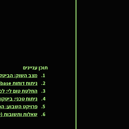
תוכן עניינים
מצב השוק: הביטקו
ניתוח דוחות Coinbase: מה קרה לנפחי המסחר?
החלטת טום לי: למ
ניתוח טכני: ביטקוי
פרויקט השבוע: הכירו את NDO
שאלות ותשובות (FAQ)