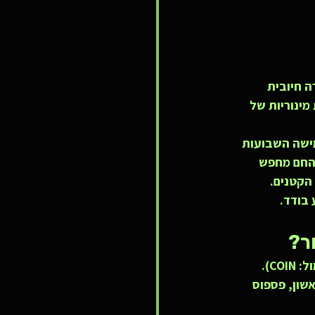
 חיובית 
והאיתריום (ETH) רשמו תנודות מינוריות של 
לובליים. בחמישה השבועות 
 החם מחפש 
הקטנים. 
אחד האירועים המרכזיים של השבוע היה פרסום הדו"ח הכספי של Coinbase (סימול: COIN). 
יון דולר ברבעון הראשון, פספוס 