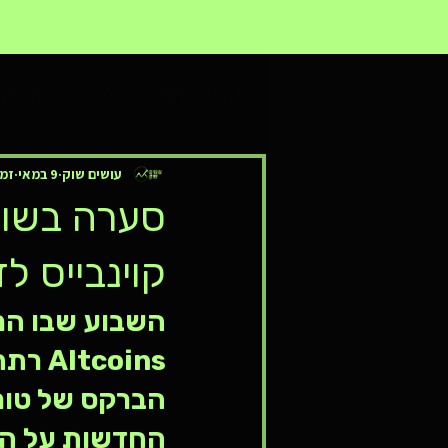
מרכז הידע: ניתוחים וסקירות
לימוד שוק ה
עושים שוק
9 במאי
עולם הקריפטו והמטבעות הדיגיטליים
זמן 
סערה בשוק
קוינבייס לז
השבוע שבו המ
coins
החדשות על הג