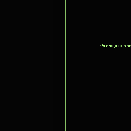
 אנחנו נמצאים בטרייד מאז סוף אפריל, עם רווח של כ-5%-9%. היעד הראשון נותר באזור ה-90,000 דולר, 