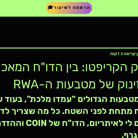
🎓הרשמה לשיעור
הון: מדריכים ומושגי יסוד
סקירות מניות
מדריכים וכלים למשקיע ב
קריאה 3 דקות
השקעות בבורסת תל אביב
מדריכי קרנות סל ו-ETF
שוק ההון, בינ
 הקריפטו: בין הדו"ח המאכ
ינוק של מטבעות ה-RWA
טבעות הגדולים "עמדו מלכת", בעוד ש
Alt רתח מתחת לפני השטח. כל מה שצריך ל
הברקס של טום לי לאיתריום, ה
רף.