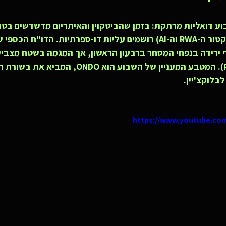
ע דואליות מרתקת: בזמן שהביטקוין והאיתריום מדשדשים בטוו
ה-Altcoins (ובמיוחד סקטור ה-RWA וה-AI) רושמים עליות דו-ספרתיות. הדו"ח 
Coinbase) חושף ירידה בנפחי המסחר ברבעון הראשון, אך המגמה בשטח מצ
תיאבון הסיכון (Risk-On). המטבע המעניין של השבוע הוא
בלוקצ'יין.
https://www.youtube.co