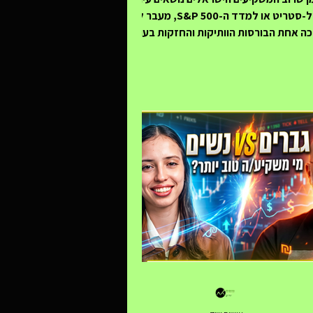
לוול-סטריט או למדד ה-S&P 500, מעבר לים
ה אחת הבורסות הוותיקות והחזקות בעולם
– בורסת לונדון (LSE). עם שווי שוק כולל של
כמעט 6 טריליון דולר וריכוז חסר תקדים של
קיות ערך בינלאומיות, השוק הבריטי מציע
לטרנטיבה דפנסיבית ומניבת דיבידנדים
שיכולה להיות העוגן שלכם בתקופות של
ודתיות. במאמר זה נצלול לעומק המדדים
המובילים (FTSE 100, 250), נכיר את חברות
ק שמרכיבות אותם ונבין איך משקיעים בהם
רה חכמה מישראל. הבורסה של לונדון היא
"מפלצת"