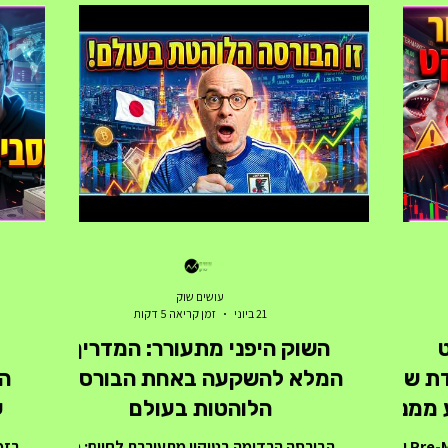
עושים שוק
21 ביוני
זמן קריאה 5 דקות
השוק היפני מתעורר: המדריך
ת של
המלא להשקעה באחת הבורסות
הא
ע ממנה
הלוהטות בעולם
מסחר בשעות המורחבות (Pre-Market ו-
הבורסה הרדומה בטוקיו מתעוררת לחיים: כך
בזמ