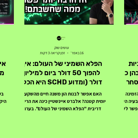
עושים שוק
16 באפר׳
זמן קריאה 3 דקות
ניות
הפלא השמיני של העולם: איך
אי
ן כדי
להפוך 50 דולר ביום למיליון
סחר
דולר (ומדוע SCHD היא הכלי
המושלם לכך)
זמינה
האם אפשר לבנות הון משנה חיים מהשקעה
בע
עיה היא
יומית קטנה? אלברט איינשטיין כינה את הריבית
היק
אפשר ללכת
דריבית "הפלא השמיני של העולם". בערוץ
נוסחאות
"עושים שוק", אנחנו לא רק מדברים על
עמ
אחרי 11 שנים של מסחר
תיאוריות – אנחנו מראים איך ליישם אותן.
מסו
גילה סוד
במאמר זה, יוסי כהן ואילן טננבאום מפרקים את
"ל