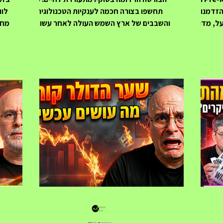
 של הזדמנות
תחשפו בצורה חכמה לענקיות הטכנולוגיה
על, מדובר
והשבבים של ארץ השמש העולה לאחר עשורים
מחכ
די גופים
של תרדמת כלכלית וסטגנציה, בורסת טוקיו
רווחים
(TSE) חווה זינוק חסר תקדים עם עליות
ודות הגנה
דרמטיות מתחילת השנה. שילוב של מהפכת ה-
ענ
דתיות המלאכותית
AI הגלובלית, ארגון מחדש של הממשל
א
יוחד עבור
התאגידי ביפן, וזרימת כספים אדירה של
 אנומליה
משקיעים זרים (כמו וורן באפט) הפכו את שוק
תנ
מחקרית המראה כי חלק ניכר מתשואת ה-S&P
ההון היפני לאחד הלהיטים החמים ביותר בעולם
לפתיחתו
ההשקעות. באמצעות חשיפה לקרנות סל
הענ
ופן אקטיבי
מובילות (כמו EWJ או DXJ המגודרת) לצד
בצו
ענקיות מקומיות כמו סופטבנק וטוקיו