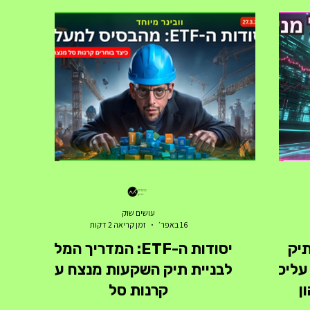
ריך לדעת
המתמטיקה שמאחורי בניית עושר ארוך טווח,
רמ
 תבניות
וצוללים לעומק של אחת מקרנות הסל
טנ
", אילן
הפופולריות ביותר בעולם למשקיעי ערך: SCHD.
ה
היחידות
יוסי כהן ואילן טננבאום מ"עושים שוק" מסבירים
פחו
ם ומגמות
על קרן הסל SCHD ועל הכנסה פאסיבית
לצ
תוך-יומי,
המתמטיקה של החופש הכלכלי: למה 50 דולר
הק
ביום? המספר "50 דו
עושים שוק
16 באפר׳
זמן קריאה 2 דקות
תיק
יסודות ה-ETF: המדריך המלא
עליכם
לבניית תיק השקעות מנצח עם
ן
קרנות סל