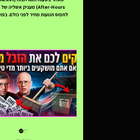
After-Hours) מעניק אשליה
לתפוס תנועות מחיר לפני כולם. בפו
בסביבה דלילת נזילות הנשלטת על י
מוסדיים ואלגוריתמים מהירים. המ
(Spreads) התלולים, היעדר פק
מסוג Stop/Market והתנו
הופכים את ה"זירה" הזו למסוכנת במ
הסוחר הקמעונאי. למרות קיומה של
500 מתרחש בין סגירת המסחר 
למחרת, ניסיון לסחור אנומליה זו בא
מוחק את הרווחים בשל