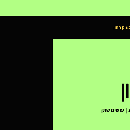
שוק ההון
ה מלאכותית, מניית AMD,
| עושים שוק