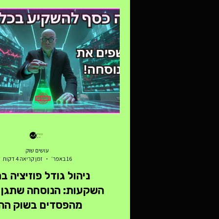
פשוט: כדי להרוויח בעקביות, לא צ
הכל – צריך לשלוט במספר קטן של
שעובדות באמת. בערוץ "עושים שוק
חושף את שלוש התבניות הטכניות 
שהוא משתמש בהן כדי לזהות היפוכי
בביטחון גבוה, בין אם מדובר במסחר 
סווינג או השקעו
עושים שוק
16 באפר׳
זמן קריאה 4 דקות
ניהול גודל פוזיציה ב
השקעות: הנוסחה שתגן 
מהפסדים בשוק ההו