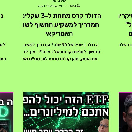
עושים שוק
21 באפר׳
זמן קריאה 4 דקות
יקרים
הדולר קרס מתחת ל-3 שקלים?
ל"
המדריך למשקיע החשוף לשוק
ם
האמריקאי
ות שלכם
הדולר בשפל של 30 שנה? המדריך למשקיע
למה
החשוף למניות וקרנות סל בארה"ב. איך לגדר
את התיק, מהן קרנות מנוטרלות מט"ח ואיך
הית
לשרוד את קריסת הדולר.
ה