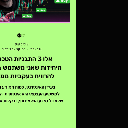
עושים שוק
16 באפר׳
זמן קריאה 3 דקות
אלו 3 התבניות הטכ
היחידות שאני משתמש בה
להרוויח בעקביות ממ
בעידן האינטרנט, כמות המידע ה
למשקיע העצמאי היא אינסופית. הב
שלא כל מידע הוא איכותי, ובקלות 
לאיבוד בין עשרות אינדיקטורים, 
ותבניות מסובכות. 
והשקעות בשוק ההון, אילן טננבאום 