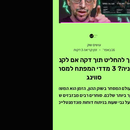
עושים שוק
16 באפר׳
זמן קריאה 3 דקות
ך להחליט תוך דקה אם לקנות
מניה? 3 מדדי המפתח למסחר
סווינג
ולם המסחר בשוק ההון, הזמן הוא המשאב
ר ביותר שלכם. סוחרים רבים מבזבזים שעות
על גבי שעות בניתוח דוחות פונדמנטליים
וקים או בחיפוש אחר אינדיקטורים טכניים
בכים, רק כדי לגלות שהמניה שבחרו פשוט
א זזה" או, גרוע מכך, תנודתית מדי עבור