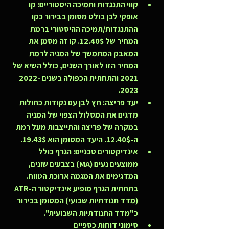
קווי התנגדות ותמיכה היסטוריים:
 קו 
אופקי לבן בולט מסומן בבירור כקו 
ההתנגדות/תמיכה ההיסטורי ברמת 
המחיר של 12.40$. קו זה מסמן את 
המאבק המתמשך של המניה לרמת 
המחיר הזו לאורך השנים, כולל השיא של 
2021 והתחתית הכפולה בשנים 2022-
2023.
יעד פריצה:
 חץ לבן עם נקודות כחולות 
מדגים את המסלול הצפוי של המניה 
במקרה של פריצה והתייצבות מעל רמת 
ה-12.40$. היעד המסומן הוא 19.43$.
אינדיקטורים טכניים:
 הגרף כולל 
ממוצעים נעים (MA) בצבעים שונים, 
המדגימים את המגמה ארוכת הטווח. 
בתחתית הגרף מופיע אינדיקטור ה-ATR 
(מדד תנודתיות שבועי) המסומן בבירור 
כ"מדד התנודתיות השבועית".
סימוני דוחות כספיים 