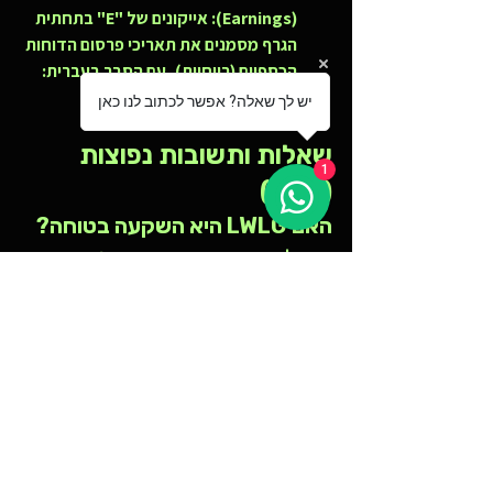
(Earnings):
 אייקונים של "E" בתחתית 
הגרף מסמנים את תאריכי פרסום הדוחות 
הכספיים (רווחיות), עם הסבר בעברית: 
"דוח רווחים (רווחיות)".
יש לך שאלה? אפשר לכתוב לנו כאן
שאלות ותשובות נפוצות 
1
(FAQ)
האם LWLG היא השקעה בטוחה?
ממש לא. מדובר בהשקעה בסיכון גבוה מאוד. 
החברה עדיין לא מייצרת רווחים משמעותיים 
והיא חיה על ספקולציה טכנולוגית [
08:07
].
מה היתרון של פולימרים על 
סיליקון?
פולימרים מאפשרים מיתוג אופטי מהיר 
בהרבה, צורכים פחות אנרגיה ואינם פולטים 
חום באותה רמה כמו סיליקון, מה שקריטי 
לדאטה סנטרים של AI [
].
03:40