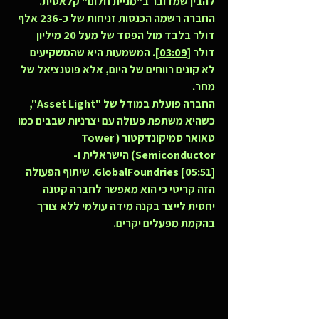
להבין שמדובר ב"מניית חלום" קלאסית. 
החברה רשמה הכנסות זניחות של כ-236 אלף 
דולר בלבד מול הפסד של מעל 20 מיליון 
דולר [
03:09
]. המשמעות היא שהמשקיעים 
לא קונים רווחים של היום, אלא פוטנציאל של 
מחר.
החברה פועלת במודל של "Asset Light", 
כשהיא משתפת פעולה עם יצרניות שבבים כמו 
טאואר סמיקונדקטור (Tower 
Semiconductor) הישראלית ו-
05:51
GlobalFoundries [
]. שיתוף הפעולה 
הזה קריטי כי הוא מאפשר לחברה קטנה 
יחסית לייצר בקנה מידה עולמי ללא צורך 
בהקמת מפעלים יקרים.