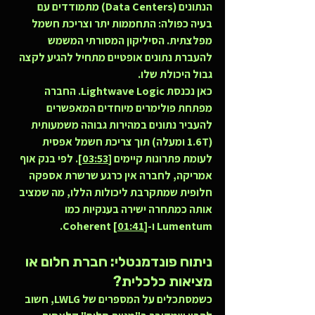
הנתונים (Data Centers) מתמודדים עם 
בעיה כפולה: 
התחממות יתר וצריכת חשמל 
מפלצתית
. הסיליקון המסורתי המשמש 
להעברת נתונים אופטיים מתחיל להגיע לקצה 
גבול היכולת שלו.
כאן נכנסת Lightwave Logic. החברה 
מפתחת פולימרים מיוחדים המאפשרים 
להעביר נתונים במהירות גבוהה משמעותית 
(1.6T ומעלה) תוך צריכת חשמל אפסית 
לעומת פתרונות קיימים [
03:53
]. לפי בנק אוף 
אמריקה, לחברה אין כרגע שרשרת אספקה 
חלופית שמתקרבת ליכולות הללו, מה שמציב 
אותה כמתחרה ישירה בענקיות כמו 
Lumentum ו-Coherent [
].
01:41
ניתוח פונדמנטלי: חברת חלום או 
מציאות כלכלית?
כשמסתכלים על המספרים של LWLG, חשוב 