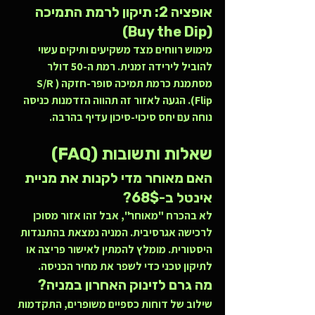
אופציה 2: תיקון לרמת התמיכה 
(Buy the Dip)
מימוש רווחים מצד משקיעים ותיקים עשוי 
להוביל לירידה זמנית. רמת ה-50 דולר 
מסתמנת כרמת תמיכה סופר-חזקה (S/R 
Flip). הגעה לאזור זה תהווה הזדמנות כניסה 
נוחה עם יחס סיכוי-סיכון עדיף בהרבה.
שאלות ותשובות (FAQ)
האם מאוחר מדי לקנות את מניית 
אינטל ב-68$?
לא בהכרח "מאוחר", אבל זהו אזור מסוכן 
לרכישה אגרסיבית. המניה נמצאת בהתנגדות 
היסטורית. מומלץ להמתין לאישור פריצה או 
לתיקון טכני כדי לשפר את מחיר הכניסה.
מה גרם לזינוק האחרון במניה?
שילוב של דוחות כספיים משופרים, התקדמות 