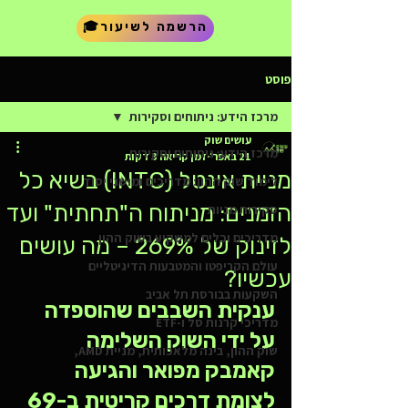
🎓הרשמה לשיעור
פוסט
מרכז הידע: ניתוחים וסקירות
עושים שוק
מרכז הידע: ניתוחים וסקירות
21 באפר׳
זמן קריאה 3 דקות
מניית אינטל (INTC) בשיא כל
לימוד שוק ההון: מדריכים ומושגי יסוד
הזמנים: מניתוח ה"תחתית" ועד
סקירות מניות
מדריכים וכלים למשקיע בשוק ההון
לזינוק של 269% – מה עושים
עולם הקריפטו והמטבעות הדיגיטליים
עכשיו?
השקעות בבורסת תל אביב
ענקית השבבים שהוספדה 
מדריכי קרנות סל ו-ETF
על ידי השוק השלימה 
שוק ההון, בינה מלאכותית, מניית AMD,
קאמבק מפואר והגיעה 
לצומת דרכים קריטית ב-69 