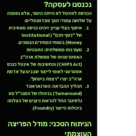
נכנסנו לעסקה?
הכניסה לאינטל לא הייתה הימור, אלא נסמכה 
על שלושה עמודי תווך פונדמנטליים:
איסוף בעלי עניין:
 זיהינו כניסה מאסיבית 
של "כסף חכם" (Institutional 
Money) בטווחי המחירים הנמוכים.
מעורבות ממשלתית:
 התוכניות 
האסטרטגיות של ממשלת ארה"ב 
(CHIPS Act) והחשיבות של אינטל כנכס 
אסטרטגי לאומי לייצור שבבים על אדמת 
ארה"ב יצרו "רצפת ביטחון".
תהליך ההבראה:
 הטרנאראונד 
(Turnaround) בניהולו של המנכ"ל פט 
גלסינגר החל להראות ניצנים של הצלחה 
ביכולות הייצור (Foundry).
הניתוח הטכני: מודל הפריצה 
העוצמתי