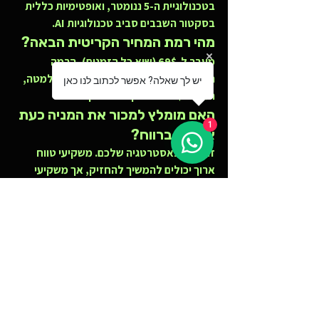
בטכנולוגיית ה-5 ננומטר, ואופטימיות כללית 
בסקטור השבבים סביב טכנולוגיות AI.
מהי רמת המחיר הקריטית הבאה?
מעבר ל-69$ (שיא כל הזמנים), הרמה 
הפסיכולוגית הבאה היא 75$ ו-80$. מלמטה, 
יש לך שאלה? אפשר לכתוב לנו כאן
רמת ה-50$ היא "קו בחול" קריטי.
האם מומלץ למכור את המניה כעת 
1
אם אני ברווח?
זה תלוי באסטרטגיה שלכם. משקיעי טווח 
ארוך יכולים להמשיך להחזיק, אך משקיעי 
סווינג עשויים לשקול מימוש רווחים חלקי 
(לקיחת כסף מהשולחן) נוכח ההתנגדות 
הקרובה.
הצטרפו לקהילת 
"עושים שוק"!
רוצים להיות הראשונים 