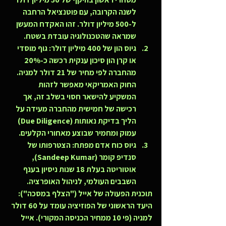
לשנה הקרובה, עם פוטנציאל הרחבה 
ל-500 מיליון דולר. זהו האקדח המעשן 
שמראה שהטכנולוגיה עובדת בשטח.
גיוס הון של 400 מיליון דולר:
 גוף מוסדי 
או קרן הון סיכון ענקית רכשה כ-20% 
מהחברה לפי מחיר של 21 דולר למניה. 
החוק האמריקאי מאפשר לזהות 
המשקיע להישאר חסוי בשלב זה, אך 
רכישה של חמישית מהחברה מעידה על 
הליך בדיקת נאותות (Due Diligence) 
עמוק ומחמיר שבוצע מאחורי הקלעים.
גיוס כוח אדם מפתח:
 הצטרפותו של 
סנדיפ קומר (Sandeep Kumar), 
אוטוריטה בעלת 18 שנות ניסיון בענף 
השבבים העולמי, לניהול האופרציה.
תוכנית הפעולה של אייל ("הצלף במסכה"):
היעד הראשוני של הפוזיציה עומד על 
60 דולר 
למניה
 (פי 10 ממחיר הכניסה המקורי). אייל 