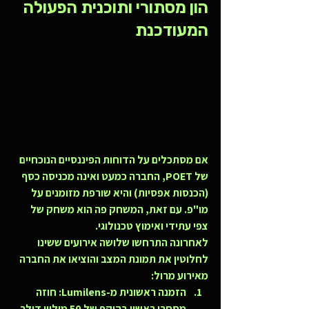
הון מסתורי ותוכנית הפעולה 
המעודכנת
אם מסתכלים על הדוחות הפיננסיים הנוכחיים 
של POET, החברה כמעט ואינה מכניסה כסף 
(הכנסות אפסיות) והיא שורפת מזומנים על 
מו"פ. עם זאת, המשחק פה הוא משחק של 
צפי עתידי ואימוץ טכנולוגי
.
לאחרונה התרחשו שלושה אירועים ששינו 
לחלוטין את תמונת המצב והוציאו את החברה 
מאירוע מרול:
הזמנה ראשונית מ-Lumilens:
 חוזה 
מסחרי ראשון בהיקף של 50 מיליון דולר 