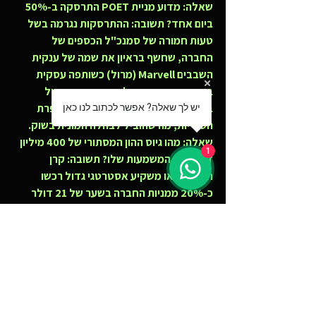
שאלה: מדוע מניית POET התרסקה ב-50% 
ביום אחד?
 תשובה: ההתרסקות נגרמה בשל 
טעות חמורה של סמנכ"ל הכספים של 
החברה, שחשף בראיון את שמה של ענקית 
השבבים Marvell (מרול) כשותפה עסקית 
בהסכם שהיה אמור להישאר סודי. מרול 
ביטלה את החוזה באופן מיידי עקב הפרת 
יש לך שאלה? אפשר לכתוב לנו כאן
הסודיות, מה שהוביל לבהלה המונית בשוק.
שאלה: מהו גיוס ההון המסתורי של 400 מיליון 
1
דולר ומה המשמעות שלו?
 תשובה: קרן 
השקעות או משקיע אסטרטגי גדול רכשו 
כ-20% ממניות החברה בשער של 21 דולר 
למניה. זהות המשקיע חסויה בשלב זה על פי 
חוק, אך עצם הזרמת הסכום מוכיחה כי גוף 
מקצועי ביצע בדיקה מעמיקה והחליט להביע 
אמון מוחלט בפוטנציאל המסחרי של 
הטכנולוגיה.
שאלה: מהו מחיר היעד של אייל ("הצלף 
במסכה") למניית POET?
 תשובה: אייל מסמן 