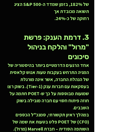
של 
182%
, בזמן שמדד ה-S&P 500 הציג 
תשואה מכובדת אך 
רחוקה של כ-24%.
3. דרמת הענק: פרשת 
"מרול" והלקח בניהול 
סיכונים
אחד הרגעים הדרמטיים ביותר בהיסטוריה של 
המניה התרחש בעקבות טעות אנוש קלאסית 
של הנהלת החברה, אשר אינה מורגלת 
בעסקאות עם חברות ענק (Tier-1). בשוק רצו 
שמועות מבוססות על כך ש-POET חתמה על 
חוזה פיתוח חסוי עם חברה מובילה בשוק 
השבבים.
במהלך ראיון תקשורתי, סמנכ"ל הכספים 
(CFO) של POET פלט בטעות את שמה של 
השותפה הסודית – חברת 
Marvell (מרול)
. 