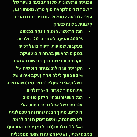
הכניסה הראשונית שלו התבצעה בשער של 
5.77 דולרים
 לקראת סוף מרץ. מאותו רגע, 
המניה נכנסה למסלול המזכיר רכבת הרים 
קיצונית בלונה פארק:
הגל הראשון:
 המניה זינקה בכמעט 
400% והגיעה לאזור ה-20 דולרים, 
בעקבות שמועות ודיווחים על זכייה 
במקום הראשון בתחרות פוטוניקה 
יוקרתית ופריצות דרך ברישום פטנטים.
הקריסה הגדולה:
 צניחה חופשית של 
50% בתוך לילה אחד (עקב אירוע של 
כשל תאגידי שעליו נרחיב מיד) שהחזירה 
את המחיר לאזורי ה-9 דולרים.
הגל השני והנוכחי:
 חיזוק פוזיציה 
אגרסיבי של אייל סביב רמות ה-9 
דולרים, מתוך הבנה שהתזה הטכנולוגית 
לא השתנתה, ומשם זינוק חזרה לרמת 
ה-18.6 דולרים (נכון לזמן צילום הסרטון).
במבט שנתי, POET הציגה תשואה פנומנלית 