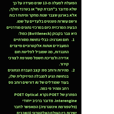
הפועלת למעלה מ-13 שנים מעידה על כך 
שלא מדובר ב"חברת קש" או בטרנד חולף, 
אלא בארגון שצבר שנות מחקר ופיתוח רבות 
ורשם עשרות פטנטים בלעדיים על שמו.
הבעיה המרכזית כיום במרכזי נתונים מודרניים 
היא 
צבר בקבוק (Bottleneck)
 כפול:
חום ואנרגיה:
 כבלי נחושת מסורתיים 
המעבירים אותות אלקטרוניים מייצרים 
התנגדות, מה שמוביל לפליטת חום 
אדירה ולצריכת חשמל מטורפת לצורכי 
קירור.
מהירות ורוחב פס:
 קצב העברת הנתונים 
בנחושת הגיע למגבלה הפיזיקלית שלו, 
בעוד שמודלים של AI דורשים רוחב פס 
רחב ומהיר פי כמה.
הפתרון של POET נקרא 
POET Optical 
Interengine
. מדובר ברכיב ייחודי 
(פלטפורמת אינטגרציה) המאפשר לחבר 
ישירות בין העולם האלקטרוני (השבבים 