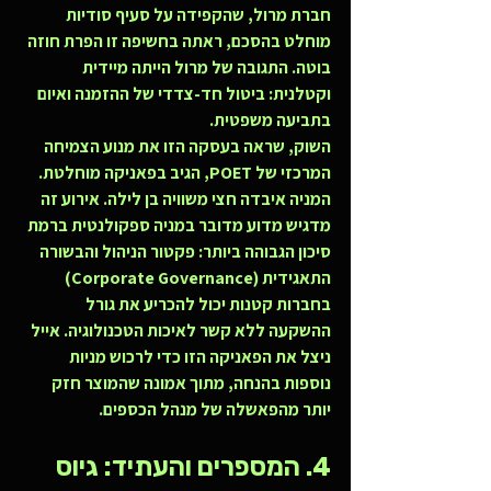
חברת מרול, שהקפידה על סעיף סודיות 
מוחלט בהסכם, ראתה בחשיפה זו הפרת חוזה 
בוטה. התגובה של מרול הייתה מיידית 
וקטלנית: ביטול חד-צדדי של ההזמנה ואיום 
בתביעה משפטית.
השוק, שראה בעסקה הזו את מנוע הצמיחה 
המרכזי של POET, הגיב בפאניקה מוחלטת. 
המניה איבדה חצי משוויה בן לילה. אירוע זה 
מדגיש מדוע מדובר במניה ספקולנטית ברמת 
סיכון הגבוהה ביותר: פקטור הניהול והבשורה 
התאגידית (Corporate Governance) 
בחברות קטנות יכול להכריע את גורל 
ההשקעה ללא קשר לאיכות הטכנולוגיה. אייל 
ניצל את הפאניקה הזו כדי לרכוש מניות 
נוספות בהנחה, מתוך אמונה שהמוצר חזק 
יותר מהפאשלה של מנהל הכספים.
4. המספרים והעתיד: גיוס 