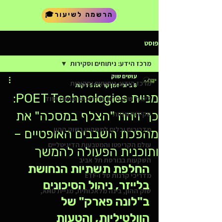
🎓הרשמה לשיעור
פוסט
מרכז הידע: ניתוחים וסקירות
עושים שוק
מרכז הידע: ניתוחים וסקירות
8 ביוני
זמן קריאה 5 דקות
מניית POET Technologies:
לימוד שוק ההון: מדריכים ומושגי יסוד
כך זיהה "הצלף במסכה" את
סקירות מניות
מדריכים וכלים למשקיע בשוק ההון
מהפכת השבבים האופטיים –
עולם הקריפטו והמטבעות הדיגיטליים
ותוכנית הפעולה להמשך
השקעות בבורסת תל אביב
החלפת תשתיות הנחושת 
מדריכי קרנות סל ו-ETF
בלייזר, ניהול הסיכונים 
שוק ההון, בינה מלאכותית, מניית AMD,
ב"לונה פארק" של 
הוולטיליות, והטעות 