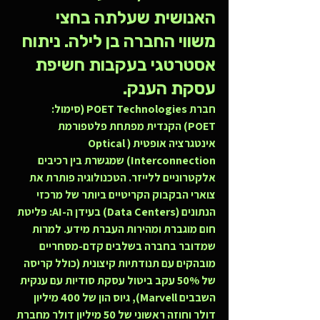
האנושית שעלתה בחצי 
משווי החברה בן לילה. ניתוח 
אסטרטגי בעקבות חשיפת 
עסקת הענק.
חברת 
POET Technologies (סימול: 
POET)
 הקנדית מפתחת פלטפורמת 
אינטגרציה אופטית (Optical 
Interconnection) שמגשרת בין רכיבים 
אלקטרוניים ללייזר. הטכנולוגיה פותרת את 
צוארי הבקבוק הקריטיים ביותר של מרכזי 
הנתונים (Data Centers) בעידן ה-AI: פליטת 
חום מוגברת ומהירות העברת מידע. למרות 
שמדובר בחברה בשלבים קדם-מסחריים 
מובהקים עם תנודתיות קיצונית (כולל קריסה 
של 50% עקב ביטול עסקת סודיות עם ענקית 
השבבים Marvell), גיוס הון של 400 מיליון 
דולר וחוזה ראשוני של 50 מיליון דולר מחברת 