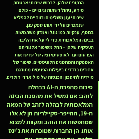
הנתונים שלהן, לרכוש שירותי אבטחת 
מידע, ניהול רשתות וגיבויים – כולם 
שירותי ענן משלימים ורווחיים להפליא 
שנמכרים על ידי אותו ספק ענן.
בנוסף, ענקיות כמו גוגל ואמזון משתמשות 
בבינה המלאכותית כדי לייעל את הליבה 
העסקית שלהן – החל משיפור אלגוריתם 
הפרסום ועד לאופטימיזציה של שרשראות 
האספקה והמחסנים הלוגיסטיים. שיפור של 
אחוזים בודדים ביעילות הפנימית מתורגם 
מיידית לחיסכון והכנסות של מיליארדי דולרים.
סיכום מהפכת ה-AI כבהלה 
לזהב:
 אם נמשיל את מהפכת הבינה 
המלאכותית לבהלה לזהב של המאה 
ה-19, ההייפר-סקיילריות הן לא אלו 
שמחפשות את הזהב ומקוות למצוא 
אותו. הן החברות שמוכרות את ג'ינס 