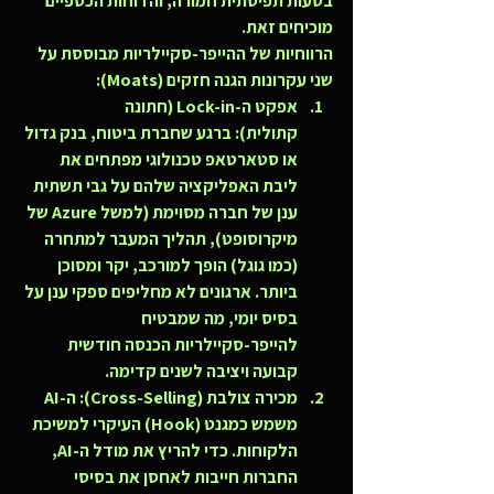
בטעות תפיסתית חמורה, והדוחות הכספיים 
מוכיחים זאת.
הרווחיות של ההייפר-סקיילריות מבוססת על 
שני עקרונות הגנה חזקים (Moats):
אפקט ה-Lock-in (חתונה 
קתולית):
 ברגע שחברת ביטוח, בנק גדול 
או סטארטאפ טכנולוגי מפתחים את 
ליבת האפליקציה שלהם על גבי תשתית 
ענן של חברה מסוימת (למשל Azure של 
מיקרוסופט), תהליך המעבר למתחרה 
(כמו גוגל) הופך למורכב, יקר ומסוכן 
ביותר. ארגונים לא מחליפים ספקי ענן על 
בסיס יומי, מה שמבטיח 
להייפר-סקיילריות הכנסה חודשית 
קבועה ויציבה לשנים קדימה.
מכירה צולבת (Cross-Selling):
 ה-AI 
משמש כמגנט (Hook) העיקרי למשיכת 
הלקוחות. כדי להריץ את מודל ה-AI, 
החברות חייבות לאחסן את בסיסי 