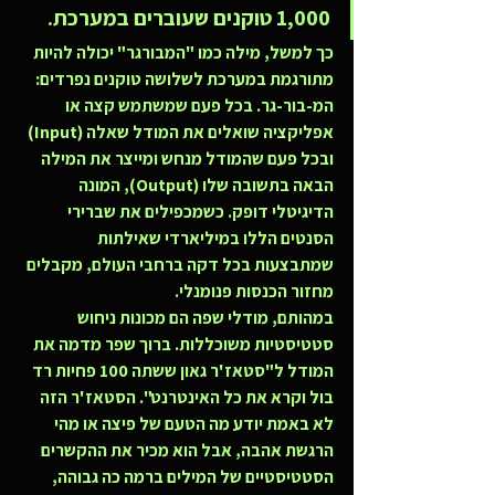
1,000 טוקנים שעוברים במערכת.
כך למשל, מילה כמו "המבורגר" יכולה להיות 
מתורגמת במערכת לשלושה טוקנים נפרדים: 
המ-בור-גר. בכל פעם שמשתמש קצה או 
אפליקציה שואלים את המודל שאלה (Input) 
ובכל פעם שהמודל מנחש ומייצר את המילה 
הבאה בתשובה שלו (Output), המונה 
הדיגיטלי דופק. כשמכפילים את שברירי 
הסנטים הללו במיליארדי שאילתות 
שמתבצעות בכל דקה ברחבי העולם, מקבלים 
מחזור הכנסות פנומנלי.
במהותם, מודלי שפה הם מכונות ניחוש 
סטטיסטיות משוכללות. ברוך שפר מדמה את 
המודל ל"סטאז'ר גאון ששתה 100 פחיות רד 
בול וקרא את כל האינטרנט". הסטאז'ר הזה 
לא באמת יודע מה הטעם של פיצה או מהי 
הרגשת אהבה, אבל הוא מכיר את ההקשרים 
הסטטיסטיים של המילים ברמה כה גבוהה, 