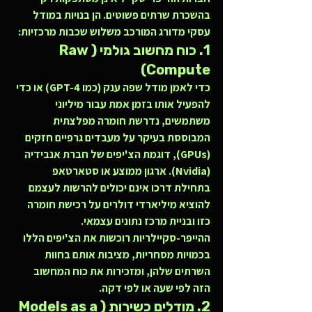
בהשכרת שרתים פשוטים. הן בנויות במודל 
עסקי מדורג המורכב משלוש שכבות מרכזיות:
1. כוח מחשוב גולמי (Raw 
Compute)
כדי לאמן מודל שפה ענק (כמו GPT-4) או כדי 
להפעיל אותו בזמן אמת עבור מיליוני 
משתמשים, נדרשת חומרה מפלצתית 
המבוססת בעיקר על מעבדים גרפיים חזקים 
(
GPUs
), דוגמת הצ'יפים של חברת אנבידיה 
(Nvidia). ארגון ממוצע או סטארטאפ 
בתחילת דרכו אינם יכולים להרשות לעצמם 
להוציא מיליארדי דולרים על רכישת חומרה 
כזו ובניית מרכז נתונים עצמאי. 
ההייפר-סקיילריות רוכשות את הצ'יפים הללו 
בכמויות מסחריות, מציבות אותם בחוות 
השרתים שלהן, ומזכירות את כוח המחשוב 
הזה לפי שעה או לפי דקה.
2. מודלים כשירות (Models as a 