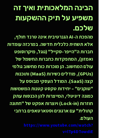
הבינה המלאכותית ואיך זה 
משפיע על תיק ההשקעות 
שלכם.
מהפכת ה-AI הגנרטיבית אינה טרנד חולף, 
אלא תשתית כלכלית חדשה. במרכזה עומדות 
חברות ה"הייפר-סקייל" (גוגל, מיקרוסופט 
ואמזון), המתפקדות כחברות החשמל של 
עולם המחשוב. הן מוכרות כוח מחשוב גולמי 
(GPUs), מודלים כשירות (MaaS) ותוכנות 
קצה (SaaS). המודל העסקי מבוסס על 
"טוקנים" – יחידות טקסט קטנות המשמשות 
כמונה דיגיטלי, המייצרות להן הכנסות עתק 
חוזרות (Lock-in) ויוצרות אפקט של "חתונה 
קתולית" עם ארגונים וסטארטאפים ברחבי 
העולם.
https://www.youtube.com/watch?
v=lTp6DTowdiE