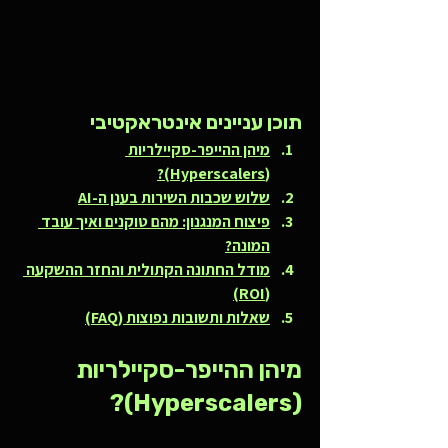
תוכן עניינים אינטראקטיבי
מיהן ההייפר-סקיילריות 
(Hyperscalers)?
שלוש שכבות השירות בענן ה-AI
פיצוח המנגנון: מהם טוקנים ואיך עובד 
המונה?
מודל החתונה הקתולית והחזר ההשקעה 
(ROI)
שאלות ותשובות נפוצות (FAQ)
מיהן ההייפר-סקיילריות 
(Hyperscalers)?