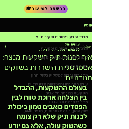
🎓הרשמה לשיעור
פוסט
מרכז הידע: ניתוחים וסקירות
עושים שוק
מרכז הידע: ניתוחים וסקירות
20 באפר׳
זמן קריאה 3 דקות
איך לבנות תיק השקעות מנצח:
לימוד שוק ההון: מדריכים ומושגי יסוד
אסטרטגיות הישרדות בשווקים
סקירות מניות
מדריכים וכלים למשקיע בשוק ההון
תנודתיים
עולם הקריפטו והמטבעות הדיגיטליים
בעולם ההשקעות, ההבדל 
השקעות בבורסת תל אביב
בין הצלחה ארוכת טווח לבין 
מדריכי קרנות סל ו-ETF
הפסדים כואבים טמון ביכולת 
שוק ההון, בינה מלאכותית, מניית AMD,
לבנות תיק שלא רק צומח 
כשהשוק עולה, אלא גם יודע 