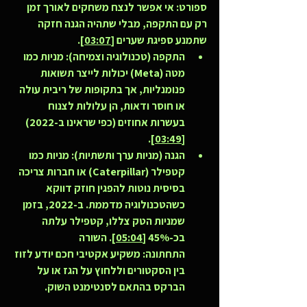
ספורט: אי אפשר לנצח משחקים לאורך זמן 
רק עם התקפה, מבלי שתהיה הגנה חזקה 
שתמנע ספיגת שערים [
03:07
].
התקפה (טכנולוגיה וצמיחה):
 מניות כמו 
מטה (Meta) יכולות לייצר תשואות 
פנומנליות, אך בתקופות של ריבית עולה 
או חוסר ודאות, הן עלולות לצנוח 
בעשרות אחוזים (כפי שראינו ב-2022) 
].
03:49
[
הגנה (מניות ערך ותשתיות):
 מניות כמו 
קטפילר (Caterpillar) או חברות צריכה 
בסיסית נוטות להפגין חוזק דווקא 
כשהטכנולוגיה מדממת. ב-2022, בזמן 
שמניות הטק צללו, קטפילר עלתה 
בכ-45% [
05:04
]. 
השורה 
התחתונה:
 משקיע אקטיבי חכם יודע לזוז 
בין הסקטורים וללחוץ על הגז או על 
הברקס בהתאם לסנטימנט השוק.