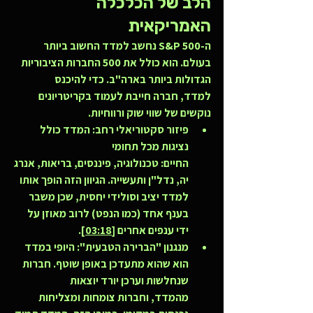
הלב של הכלכלה 
האמריקאית
ה-S&P 500 נחשב למדד החשוב ביותר 
בעולם. הוא כולל את 500 החברות הציבוריות 
הגדולות ביותר בארה"ב. כדי להיכנס 
למדד, חברה חייבת לעמוד בקריטריונים 
נוקשים של שווי שוק ורווחיות.
פיזור סקטוריאלי רחב:
 המדד כולל 
נציגות מכל תחומי 
החיים: טכנולוגיה, פיננסים, בריאות, אנרג
יה, נדל"ן ותעשייה. הגיוון הזה הופך אותו 
למדד יציב וסולידי יחסית, שכן משבר 
בענף אחד (כמו הנפט) לרוב מאוזן על 
ידי ענפים אחרים 
[03:18]
.
מנגנון "הברירה הטבעית":
 היופי במדד 
הוא שהוא מתעדכן באופן שוטף. חברות 
שנחלשות וערכן יורד יוצאות 
מהמדד, וחברות צומחות ומצליחות 