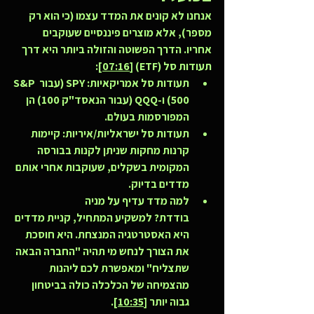
אנחנו לא קונים את המדד עצמו (כי הוא רק 
מספר), אלא מוצרים פיננסיים שעוקבים 
אחריו. הדרך הפשוטה והזולה ביותר היא דרך 
תעודות סל (ETF) 
[07:16]
:
תעודות סל אמריקאיות:
 SPY (עבור S&P 
500) ו-QQQ (עבור הנאסד"ק 100) הן 
המפורסמות בעולם.
תעודות סל ישראליות/איריות:
 קיימות 
קרנות מחקות שניתן לקנות בבורסה 
המקומית בשקלים, שעוקבות אחרי אותם 
מדדים בדיוק.
למה מדד עדיף על מניה 
בודדת?
 למשקיע המתחיל, קניית מדדים 
היא האסטרטגיה המנצחת. היא חוסכת 
את הצורך לנחש מי תהיה "החברה הבאה 
שתצליח" ומאפשרת לכם ליהנות 
מהצמיחה של הכלכלה כולה בביטחון 
גבוה יותר 
[10:35]
.