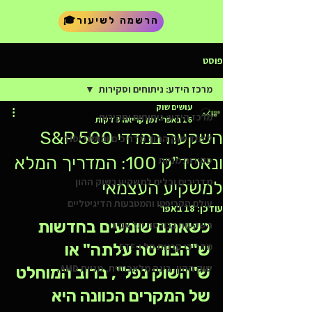
🎓הרשמה לשיעור
פוסט
מרכז הידע: ניתוחים וסקירות
עושים שוק
מרכז הידע: ניתוחים וסקירות
16 באפר׳
זמן קריאה 3 דקות
השקעה במדדי S&P 500
לימוד שוק ההון: מדריכים ומושגי יסוד
ונאסד"ק 100: המדריך המלא
סקירות מניות
מדריכים וכלים למשקיע בשוק ההון
למשקיע העצמאי
עולם הקריפטו והמטבעות הדיגיטליים
עודכן:
18 באפר׳
כשאתם שומעים בחדשות 
השקעות בבורסת תל אביב
מדריכי קרנות סל ו-ETF
ש"הבורסה עלתה" או 
שוק ההון, בינה מלאכותית, מניית AMD,
ש"השוק נפל", ברוב המוחלט 
של המקרים הכוונה היא 