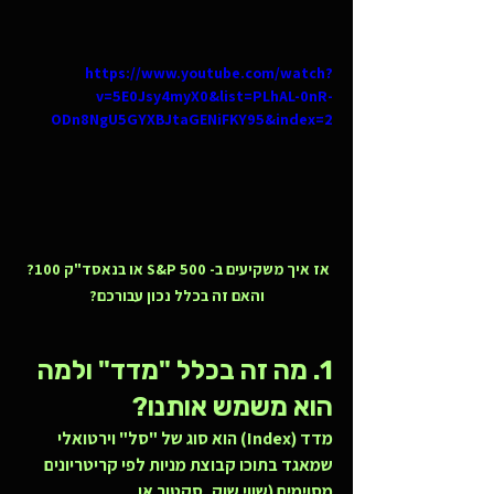
https://www.youtube.com/watch?
v=5E0Jsy4myX0&list=PLhAL-0nR-
ODn8NgU5GYXBJtaGENiFKY95&index=2
אז איך משקיעים ב- S&P 500 או בנאסד"ק 100? 
והאם זה בכלל נכון עבורכם?
1. מה זה בכלל "מדד" ולמה 
הוא משמש אותנו?
מדד (Index) הוא סוג של "סל" וירטואלי 
שמאגד בתוכו קבוצת מניות לפי קריטריונים 
מסוימים (שווי שוק, סקטור או 