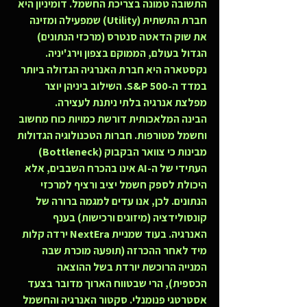
התשובה טמונה בצריכת החשמל. דומיניון היא 
חברת התשתית (Utility) שמפעילה ומזינה 
את שוק הדאטה סנטרס (מרכזי הנתונים) 
הגדול בעולם, הממוקם בצפון וירג'יניה. 
נקסטארה היא חברת האנרגיה הגדולה ביותר 
במדד ה-S&P 500. השילוב ביניהן יוצר 
מפלצת אנרגיה בלתי ניתנת לעצירה.
הבינה המלאכותית דורשת כמויות כוח מחשוב 
וחשמל מטורפות. חברות הטכנולוגיה הגדולות 
מבינות כי צוואר הבקבוק (Bottleneck) 
העתידי של ה-AI אינו בהכרח השבבים, אלא 
היכולת לספק חשמל יציב ורציף למרכזי 
הנתונים. לכן, אנו עדים למגמה ברורה של 
קונסולידציה (מיזוגים ורכישות) בענף 
האנרגיה. בעוד שמניית NextEra ירדה קלות 
מיד לאחר ההכרזה (תופעה מוכרת שבה 
המנייה הרוכשת יורדת בשל ההוצאה 
הכספית), הרי שבטווח הארוך מדובר בצעד 
אסטרטגי פנומנלי. סקטור האנרגיה והחשמל 