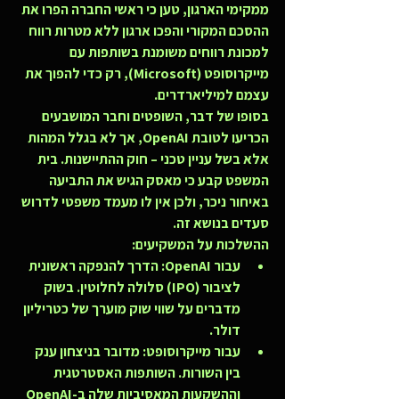
ממקימי הארגון, טען כי ראשי החברה הפרו את 
ההסכם המקורי והפכו ארגון ללא מטרות רווח 
למכונת רווחים משומנת בשותפות עם 
מייקרוסופט (Microsoft), רק כדי להפוך את 
עצמם למיליארדרים.
בסופו של דבר, השופטים וחבר המושבעים 
הכריעו לטובת OpenAI, אך לא בגלל המהות 
אלא בשל עניין טכני – חוק ההתיישנות. בית 
המשפט קבע כי מאסק הגיש את התביעה 
באיחור ניכר, ולכן אין לו מעמד משפטי לדרוש 
סעדים בנושא זה.
ההשלכות על המשקיעים:
עבור OpenAI:
 הדרך להנפקה ראשונית 
לציבור (IPO) סלולה לחלוטין. בשוק 
מדברים על שווי שוק מוערך של כטריליון 
דולר.
עבור מייקרוסופט:
 מדובר בניצחון ענק 
בין השורות. השותפות האסטרטגית 
וההשקעות המאסיביות שלה ב-OpenAI 