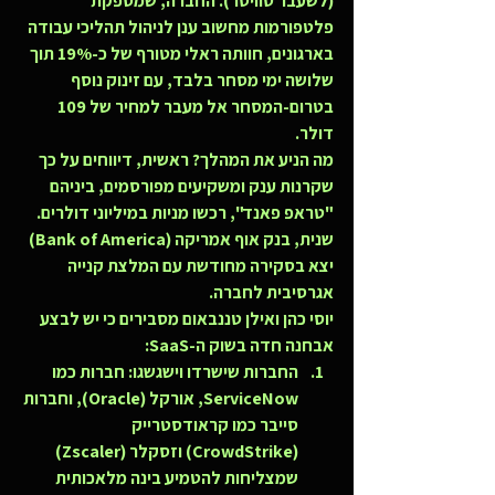
(לשעבר טוויטר). החברה, שמספקת 
פלטפורמות מחשוב ענן לניהול תהליכי עבודה 
בארגונים, חוותה ראלי מטורף של כ-19% תוך 
שלושה ימי מסחר בלבד, עם זינוק נוסף 
בטרום-המסחר אל מעבר למחיר של 109 
דולר.
מה הניע את המהלך? ראשית, דיווחים על כך 
שקרנות ענק ומשקיעים מפורסמים, ביניהם 
"טראפ פאנד", רכשו מניות במיליוני דולרים. 
שנית, בנק אוף אמריקה (Bank of America) 
יצא בסקירה מחודשת עם המלצת קנייה 
אגרסיבית לחברה.
יוסי כהן ואילן טננבאום מסבירים כי יש לבצע 
אבחנה חדה בשוק ה-SaaS:
החברות שישרדו וישגשגו:
 חברות כמו 
ServiceNow, אורקל (Oracle), וחברות 
סייבר כמו קראודסטרייק 
(CrowdStrike) וזסקלר (Zscaler) 
שמצליחות להטמיע בינה מלאכותית 