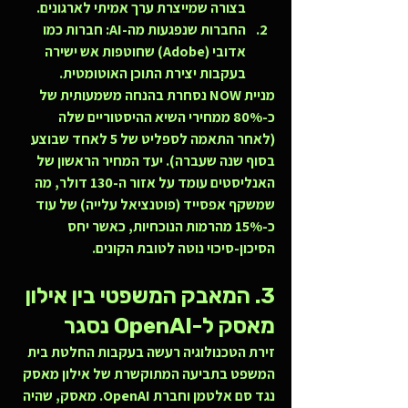
בצורה שמייצרת ערך אמיתי לארגונים.
החברות שנפגעות מה-AI:
 חברות כמו 
אדובי (Adobe) שחוטפות אש ישירה 
בעקבות יצירת התוכן האוטומטית.
מניית NOW נסחרת בהנחה משמעותית של 
כ-80% ממחירי השיא ההיסטוריים שלה 
(לאחר התאמה לספליט של 5 לאחד שבוצע 
בסוף שנה שעברה). יעד המחיר הראשון של 
האנליסטים עומד על אזור ה-130 דולר, מה 
שמשקף אפסייד (פוטנציאל עלייה) של עוד 
כ-15% מהרמות הנוכחיות, כאשר יחס 
הסיכון-סיכוי נוטה לטובת הקונים.
3. המאבק המשפטי בין אילון 
מאסק ל-OpenAI נסגר
זירת הטכנולוגיה רעשה בעקבות החלטת בית 
המשפט בתביעה המתוקשרת של אילון מאסק 
נגד סם אלטמן וחברת OpenAI. מאסק, שהיה 