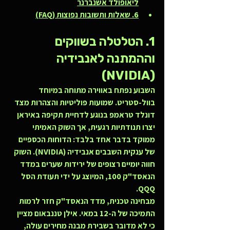
ליאופולד אשנברנר
6. שאלות ותשובות נפוצות (FAQ)
1. הטלטלה בשווקים 
וההמתנה לאנבידיה 
(NVIDIA)
השבוע נפתח באווירה מתוחה במיוחד 
בוול-סטריט. שמועות פוליטיות והצהרות מצד 
דונלד טראמפ בנוגע לדחיית תקיפה באיראן 
יצרו תנודתיות רגעית, אך השוק האמיתי 
ממוקד בדבר אחד בלבד: הדוחות הכספיים 
של ענקית השבבים אנבידיה (NVIDIA). השוק 
חווה יומיים רצופים של ירידות שערים במדד 
הנאסד"ק 100, המיוצג על ידי תעודת הסל 
QQQ.
מבחינה טכנית, מדד הנאסד"ק חזר לרמות 
התמיכה של ה-12 במאי. אילן טננבאום מציין 
כי לא מדובר בשבירת מבנה מחירים עולה, 