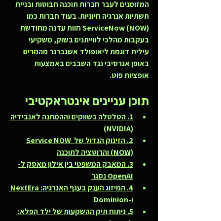
המזומנים לעבר חברות תוכנה חבוטות ובניית 
תשתיות אנרגיה חיוניות. בעוד חברות כמו 
ServiceNow (NOW) חוות עדנה מחודשת 
בעקבות מהלכי לווייתנים בשוק, משקיעי 
עילית דוגמת ליאופולד אשנברנר מהמרים 
באופן אגרסיבי נגד השבבים באמצעות 
אופציות פוט.
תוכן עניינים אינטראקטיבי
1. הטלטלה בשווקים וההמתנה לאנבידיה 
(NVIDIA)
2. הזינוק הגדול של Service NOW 
(NOW) והרוטציה לתוכנה
3. המאבק המשפטי בין אילון מאסק ל-
OpenAI נסגר
4. המיזוג הענק בענף האנרגיה: NextEra 
ו-Dominion
5. ניתוח תיק ההשקעות של ילד הפלא: 