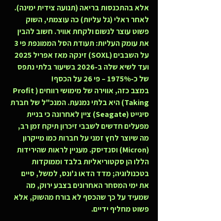
אלא בהתכנסות בריאה (תנועה צידית ימינה). 
לאחר ראלי (גל עליות) כה עוצמתי, השוק 
פשוט עוצר לנשום ולקחת אוויר. חשוב להבין 
את עומק העליות: תעודת הסל הממונפת פי 3 
על השבבים (SOXL) זינקה מאז אפריל 2025 
ועד לשיא שלה ב-2026 בשיעור בלתי נתפס 
של כ-1975% – פי 26 על הכסף!
במצב כזה, אווירה של מימושי רווחים (Profit 
Taking) היא בלתי נמנעת. המנכ"ל של חברת 
סיגייט (Seagate) ציין לאחרונה כי בניית 
מפעלים חדשים לשבבי זיכרון תיקח זמן רב, 
מה שיוצר לחץ זמני על חברות כמו מייקרון 
(Micron) וסנדיסק. מעניין לראות שהירידות 
הללו הן סקטוריאליות בלבד וממוקדות 
בטכנולוגיה; מדד הדאו ג'ונס, למשל, סיים 
את ימי המסחר האחרונים בצבע ירוק, מה 
שמעיד על כך שהכסף לא בורח מהשוק, אלא 
פשוט מחליף ידיים.