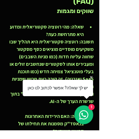
(FAQ)
שווקים ומגמות
שאלה: מהי רוטציה סקטוריאלית ומדוע 
היא מתרחשת כעת?
תשובה:
 רוטציה סקטוריאלית היא תהליך שבו 
משקיעים מוסדיים מוציאים כסף מסקטור 
שחווה עליות חדות (כמו מניות השבבים) 
ומעבירים אותו לסקטורים שנחשבים זולים או 
בעלי פוטנציאל צמיחה חדש (כמו תוכנת 
SaaS ואנרגיה). זה קורה כעת מכיוון שמניות 
השבבים הגיעו לתמחור מתוח מאוד, 
יש לך שאלה? אפשר לכתוב לנו כאן
והמשקיעים מחפשים את "הדבר הבא" בתוך 
שרשרת הערך של ה-AI.
1
שאלה: האם הירידות האחרונות 
בנאסד"ק מסמנות את תחילתו של 
קראש בשווקים?
תשובה:
 על פי הניתוח הטכני של מומחי 